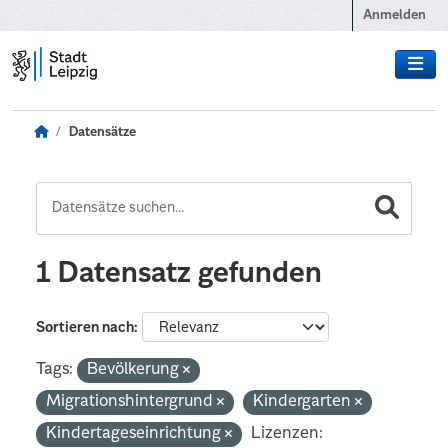
Zum Hauptinhalt wechseln
Anmelden
Datensätze
1 Datensatz gefunden
Sortieren nach
Tags:
Bevölkerung
Migrationshintergrund
Kindergarten
Kindertageseinrichtung
Lizenzen: