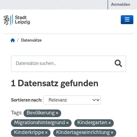
Zum Hauptinhalt wechseln
Anmelden
Datensätze
1 Datensatz gefunden
Sortieren nach
Tags:
Bevölkerung
Migrationshintergrund
Kindergarten
Kinderkrippe
Kindertageseinrichtung