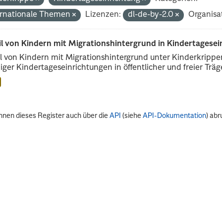
ernationale Themen
Lizenzen:
dl-de-by-2.0
Organisa
il von Kindern mit Migrationshintergrund in Kindertagese
l von Kindern mit Migrationshintergrund unter Kinderkripp
iger Kindertageseinrichtungen in öffentlicher und freier Träge
nnen dieses Register auch über die
API
(siehe
API-Dokumentation
) abr