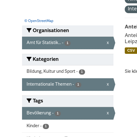
Int
© OpenStreetMap
Ante
Organisationen
Antei
Leipz
Amt für Statistik...
-
x
1
CSV
Kategorien
Bildung, Kultur und Sport
-
Sie kö
1
Internationale Themen
-
x
1
Tags
Bevölkerung
-
x
1
Kinder
-
1