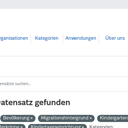
rganisationen
Kategorien
Anwendungen
Über uns
Datensatz gefunden
Bevölkerung
Migrationshintergrund
Kindergarte
derkrippe
Kindertageseinrichtung
Kategorien: