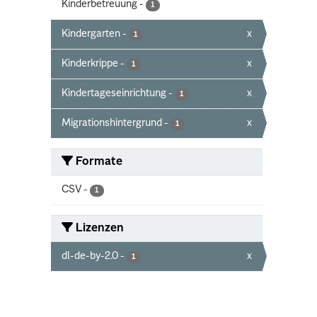
Kinderbetreuung
-
1
Kindergarten
-
x
1
Kinderkrippe
-
x
1
Kindertageseinrichtung
-
x
1
Migrationshintergrund
-
x
1
Formate
CSV
-
1
Lizenzen
dl-de-by-2.0
-
x
1