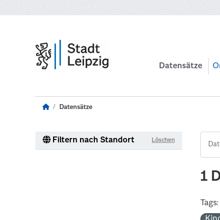
Zum Hauptinhalt wechseln
Datensätze
O
Datensätze
Filtern nach Standort
Löschen
1 
Tags:
Kin