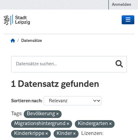
Zum Hauptinhalt wechseln
Anmelden
Datensätze
1 Datensatz gefunden
Sortieren nach
Tags:
Bevölkerung
Migrationshintergrund
Kindergarten
Kinderkrippe
Kinder
Lizenzen: