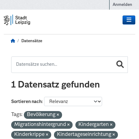
Zum Hauptinhalt wechseln
Anmelden
Datensätze
1 Datensatz gefunden
Sortieren nach
Tags:
Bevölkerung
Migrationshintergrund
Kindergarten
Kinderkrippe
Kindertageseinrichtung