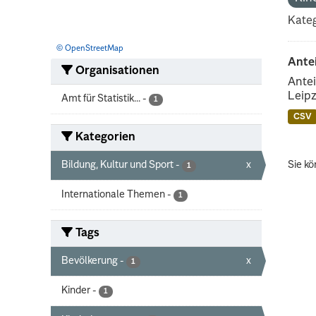
Kateg
© OpenStreetMap
Ante
Organisationen
Antei
Leipz
Amt für Statistik...
-
1
CSV
Kategorien
Bildung, Kultur und Sport
-
x
Sie kö
1
Internationale Themen
-
1
Tags
Bevölkerung
-
x
1
Kinder
-
1