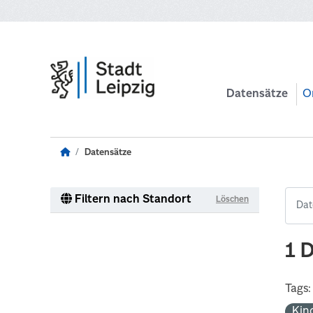
Zum Hauptinhalt wechseln
Datensätze
O
Datensätze
Filtern nach Standort
Löschen
1 
Tags:
Kin