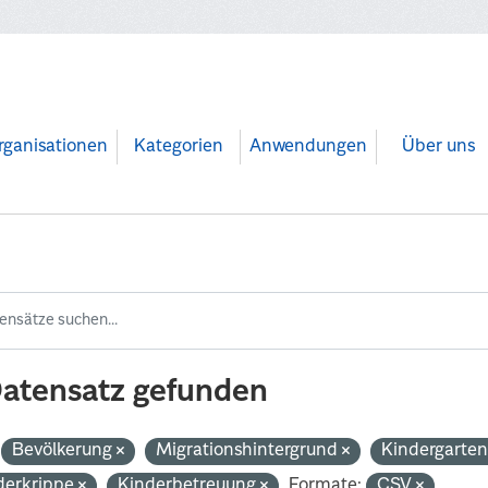
rganisationen
Kategorien
Anwendungen
Über uns
Datensatz gefunden
Bevölkerung
Migrationshintergrund
Kindergarte
derkrippe
Kinderbetreuung
Formate:
CSV