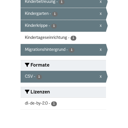
Kinderbetreuung
-
x
1
Kindergarten
-
x
1
Kinderkrippe
-
x
1
Kindertageseinrichtung
-
1
Migrationshintergrund
-
x
1
Formate
CSV
-
x
1
Lizenzen
dl-de-by-2.0
-
1