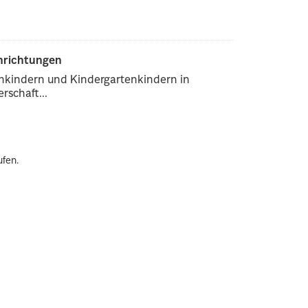
inrichtungen
enkindern und Kindergartenkindern in
rschaft...
ufen.