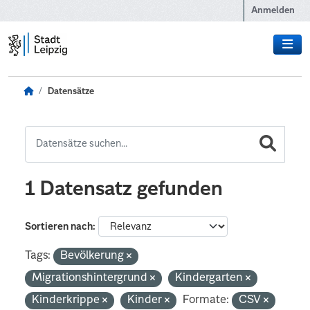
Zum Hauptinhalt wechseln
Anmelden
Datensätze
1 Datensatz gefunden
Sortieren nach
Tags:
Bevölkerung
Migrationshintergrund
Kindergarten
Kinderkrippe
Kinder
Formate:
CSV