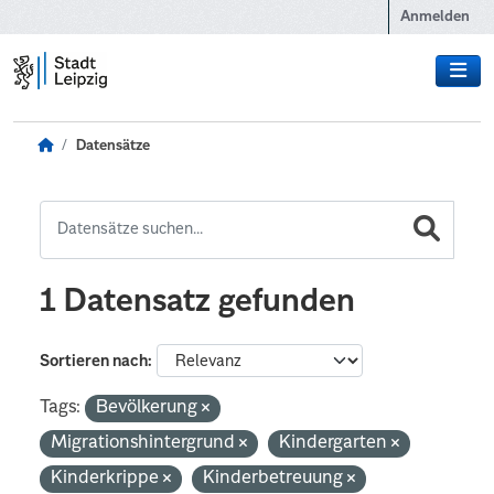
Zum Hauptinhalt wechseln
Anmelden
Datensätze
1 Datensatz gefunden
Sortieren nach
Tags:
Bevölkerung
Migrationshintergrund
Kindergarten
Kinderkrippe
Kinderbetreuung