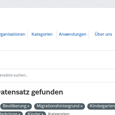
rganisationen
Kategorien
Anwendungen
Über uns
Datensatz gefunden
Bevölkerung
Migrationshintergrund
Kindergarte
derkrippe
Kinder
Kategorien: