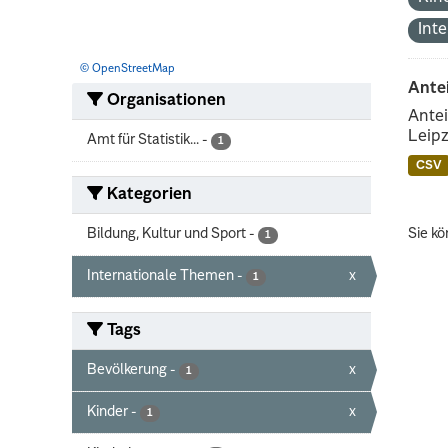
Int
© OpenStreetMap
Ante
Organisationen
Antei
Leipz
Amt für Statistik...
-
1
CSV
Kategorien
Bildung, Kultur und Sport
-
Sie kö
1
Internationale Themen
-
x
1
Tags
Bevölkerung
-
x
1
Kinder
-
x
1