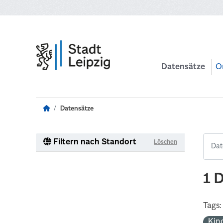
Zum Hauptinhalt wechseln
Datensätze
O
Datensätze
Filtern nach Standort
Löschen
1 
Tags:
Kin