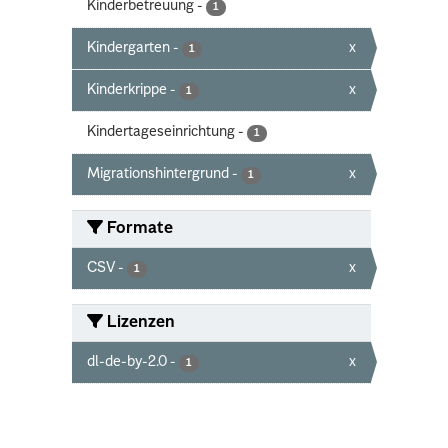
Kinderbetreuung
-
1
Kindergarten
-
x
1
Kinderkrippe
-
x
1
Kindertageseinrichtung
-
1
Migrationshintergrund
-
x
1
Formate
CSV
-
x
1
Lizenzen
dl-de-by-2.0
-
x
1