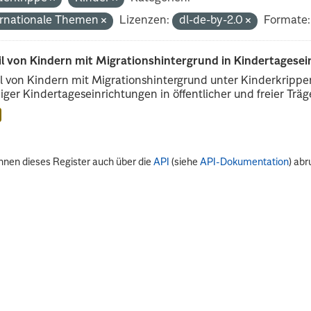
ernationale Themen
Lizenzen:
dl-de-by-2.0
Formate:
il von Kindern mit Migrationshintergrund in Kindertagese
l von Kindern mit Migrationshintergrund unter Kinderkripp
iger Kindertageseinrichtungen in öffentlicher und freier Träge
nnen dieses Register auch über die
API
(siehe
API-Dokumentation
) abr