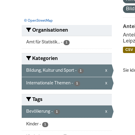
Bil
© OpenStreetMap
Ante
Organisationen
Antei
Leipz
Amt für Statistik...
-
1
CSV
Kategorien
Bildung, Kultur und Sport
-
x
Sie kö
1
Internationale Themen
-
x
1
Tags
Bevölkerung
-
x
1
Kinder
-
1