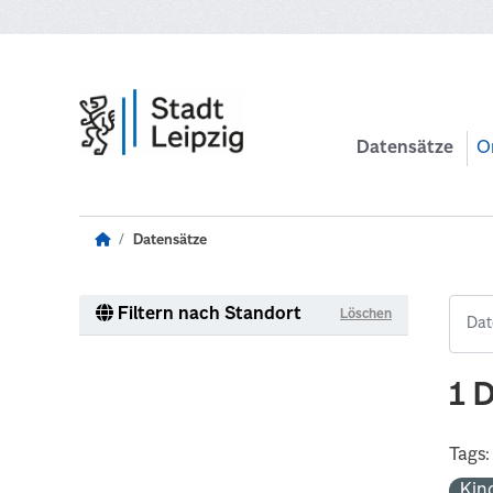
Zum Hauptinhalt wechseln
Datensätze
O
Datensätze
Filtern nach Standort
Löschen
1 
Tags:
Kin