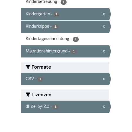
Kinderbetreuung
-
1
Kindergarten
-
x
1
Kinderkrippe
-
x
1
Kindertageseinrichtung
-
1
Migrationshintergrund
-
x
1
Formate
CSV
-
x
1
Lizenzen
dl-de-by-2.0
-
x
1