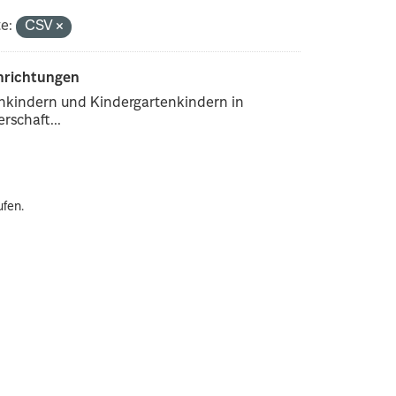
e:
CSV
inrichtungen
enkindern und Kindergartenkindern in
rschaft...
ufen.