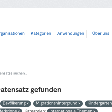
rganisationen
Kategorien
Anwendungen
Über uns
Datensatz gefunden
Bevölkerung
Migrationshintergrund
Kindergarte
derkrippe
Kategorien:
Internationale Themen