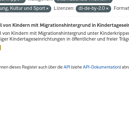
dung, Kultur und Sport
Lizenzen:
dl-de-by-2.0
Format
il von Kindern mit Migrationshintergrund in Kindertagese
l von Kindern mit Migrationshintergrund unter Kinderkripp
iger Kindertageseinrichtungen in öffentlicher und freier Träge
nnen dieses Register auch über die
API
(siehe
API-Dokumentation
) abr