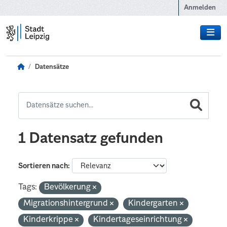
Zum Hauptinhalt wechseln
Anmelden
Datensätze
1 Datensatz gefunden
Sortieren nach
Tags:
Bevölkerung
Migrationshintergrund
Kindergarten
Kinderkrippe
Kindertageseinrichtung