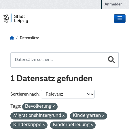
Zum Hauptinhalt wechseln
Anmelden
Datensätze
1 Datensatz gefunden
Sortieren nach
Tags:
Bevölkerung
Migrationshintergrund
Kindergarten
Kinderkrippe
Kinderbetreuung