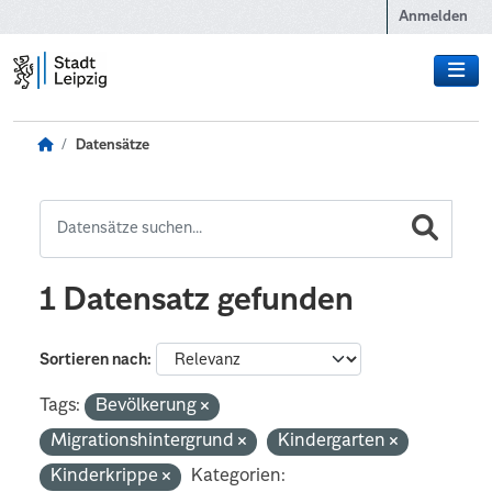
Zum Hauptinhalt wechseln
Anmelden
Datensätze
1 Datensatz gefunden
Sortieren nach
Tags:
Bevölkerung
Migrationshintergrund
Kindergarten
Kinderkrippe
Kategorien: