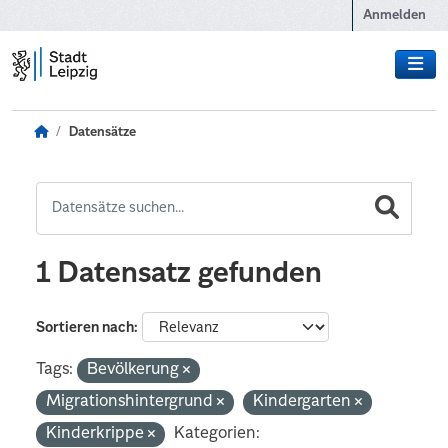
Zum Hauptinhalt wechseln
Anmelden
Datensätze
1 Datensatz gefunden
Sortieren nach
Tags:
Bevölkerung
Migrationshintergrund
Kindergarten
Kinderkrippe
Kategorien: