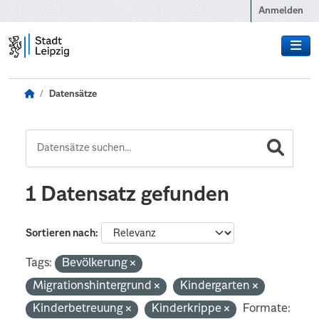
Zum Hauptinhalt wechseln
Anmelden
Datensätze
1 Datensatz gefunden
Sortieren nach
Tags:
Bevölkerung
Migrationshintergrund
Kindergarten
Kinderbetreuung
Kinderkrippe
Formate: