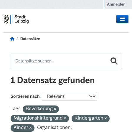
Zum Hauptinhalt wechseln
Anmelden
Datensätze
1 Datensatz gefunden
Sortieren nach
Tags:
Bevölkerung
Migrationshintergrund
Kindergarten
Kinder
Organisationen: