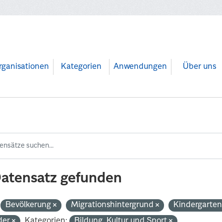
rganisationen
Kategorien
Anwendungen
Über uns
Datensatz gefunden
Bevölkerung
Migrationshintergrund
Kindergarte
der
Kategorien:
Bildung, Kultur und Sport