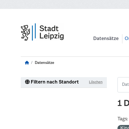
Zum Hauptinhalt wechseln
Datensätze
O
Datensätze
Filtern nach Standort
Löschen
1 
Tags:
Kin