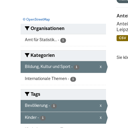
Ante
© OpenStreetMap
Antei
Organisationen
Leipz
CSV
Amt für Statistik...
-
1
Kategorien
Sie kö
Bildung, Kultur und Sport
-
x
1
Internationale Themen
-
1
Tags
Bevölkerung
-
x
1
Kinder
-
x
1