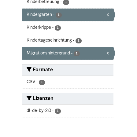
Kinderbetreuung
-
1
Kindergarten
-
x
1
Kinderkrippe
-
1
Kindertageseinrichtung
-
1
Migrationshintergrund
-
x
1
Formate
CSV
-
1
Lizenzen
dl-de-by-2.0
-
1