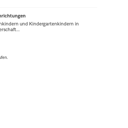
inrichtungen
enkindern und Kindergartenkindern in
rschaft...
ufen.