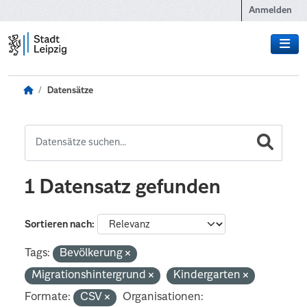
Zum Hauptinhalt wechseln
Anmelden
Datensätze
1 Datensatz gefunden
Sortieren nach
Tags:
Bevölkerung
Migrationshintergrund
Kindergarten
Formate:
CSV
Organisationen: