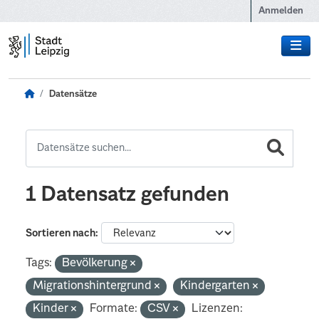
Zum Hauptinhalt wechseln
Anmelden
Datensätze
1 Datensatz gefunden
Sortieren nach
Tags:
Bevölkerung
Migrationshintergrund
Kindergarten
Kinder
Formate:
CSV
Lizenzen: