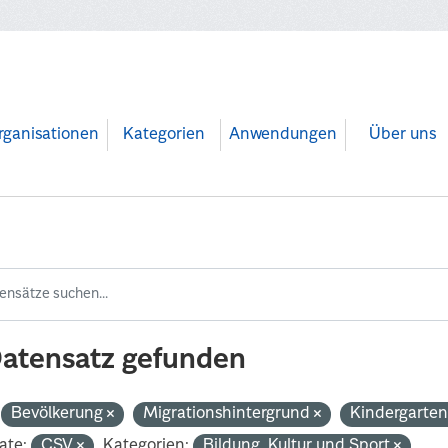
rganisationen
Kategorien
Anwendungen
Über uns
Datensatz gefunden
Bevölkerung
Migrationshintergrund
Kindergarte
ate:
CSV
Kategorien:
Bildung, Kultur und Sport