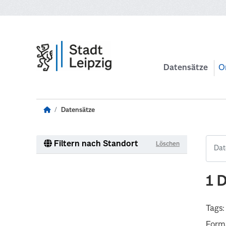
Zum Hauptinhalt wechseln
Datensätze
O
Datensätze
Filtern nach Standort
Löschen
1 
Tags:
Form