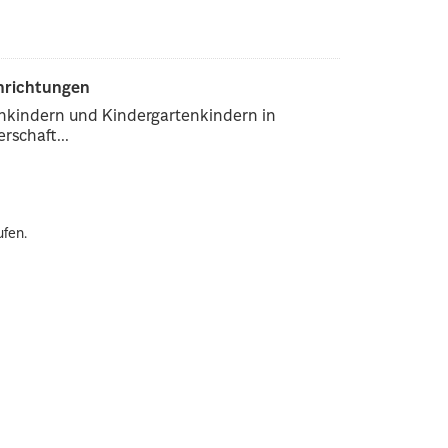
inrichtungen
enkindern und Kindergartenkindern in
rschaft...
ufen.