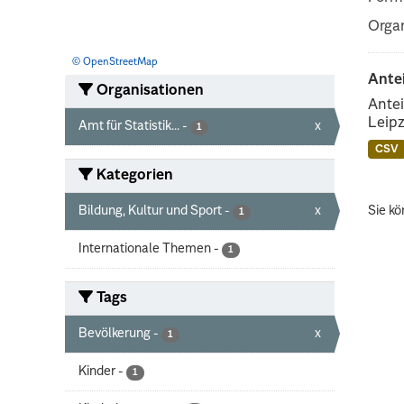
Organ
© OpenStreetMap
Ante
Organisationen
Antei
Leipz
Amt für Statistik...
-
x
1
CSV
Kategorien
Bildung, Kultur und Sport
-
x
Sie kö
1
Internationale Themen
-
1
Tags
Bevölkerung
-
x
1
Kinder
-
1