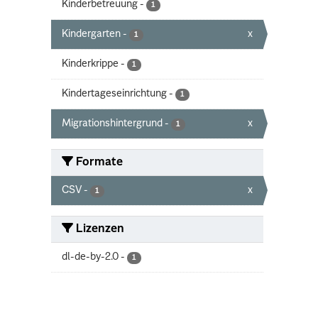
Kinderbetreuung
-
1
Kindergarten
-
x
1
Kinderkrippe
-
1
Kindertageseinrichtung
-
1
Migrationshintergrund
-
x
1
Formate
CSV
-
x
1
Lizenzen
dl-de-by-2.0
-
1