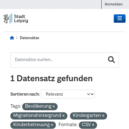
Zum Hauptinhalt wechseln
Anmelden
Datensätze
1 Datensatz gefunden
Sortieren nach
Tags:
Bevölkerung
Migrationshintergrund
Kindergarten
Kinderbetreuung
Formate:
CSV