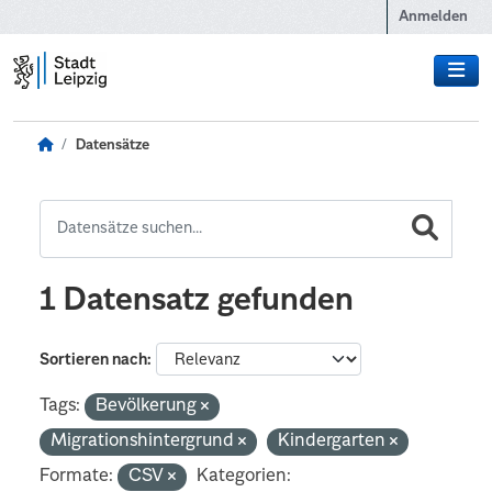
Zum Hauptinhalt wechseln
Anmelden
Datensätze
1 Datensatz gefunden
Sortieren nach
Tags:
Bevölkerung
Migrationshintergrund
Kindergarten
Formate:
CSV
Kategorien: