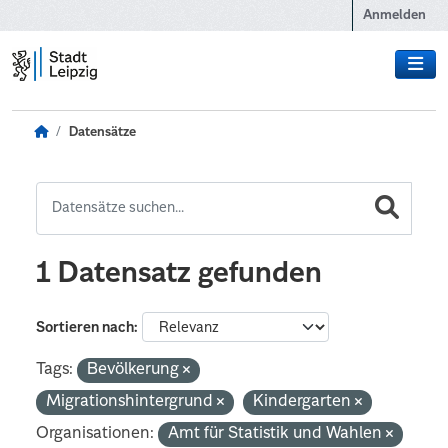
Zum Hauptinhalt wechseln
Anmelden
Datensätze
1 Datensatz gefunden
Sortieren nach
Tags:
Bevölkerung
Migrationshintergrund
Kindergarten
Organisationen:
Amt für Statistik und Wahlen