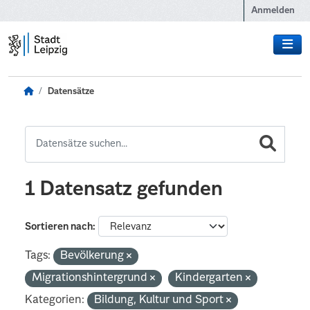
Zum Hauptinhalt wechseln
Anmelden
Datensätze
1 Datensatz gefunden
Sortieren nach
Tags:
Bevölkerung
Migrationshintergrund
Kindergarten
Kategorien:
Bildung, Kultur und Sport