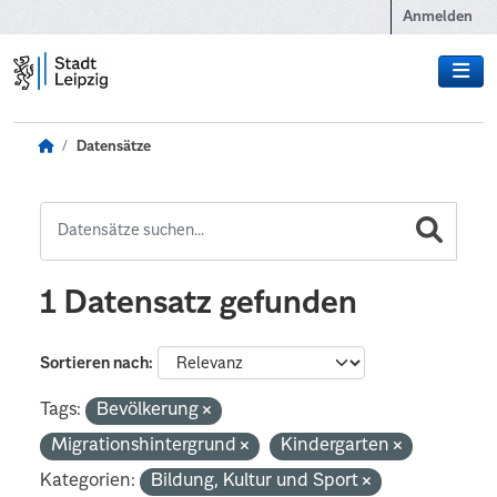
Zum Hauptinhalt wechseln
Anmelden
Datensätze
1 Datensatz gefunden
Sortieren nach
Tags:
Bevölkerung
Migrationshintergrund
Kindergarten
Kategorien:
Bildung, Kultur und Sport