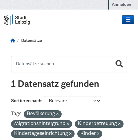
Zum Hauptinhalt wechseln
Anmelden
Datensätze
1 Datensatz gefunden
Sortieren nach
Tags:
Bevölkerung
Migrationshintergrund
Kinderbetreuung
Kindertageseinrichtung
Kinder