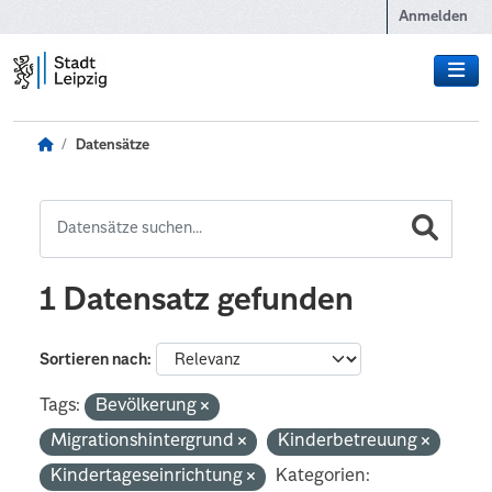
Zum Hauptinhalt wechseln
Anmelden
Datensätze
1 Datensatz gefunden
Sortieren nach
Tags:
Bevölkerung
Migrationshintergrund
Kinderbetreuung
Kindertageseinrichtung
Kategorien: