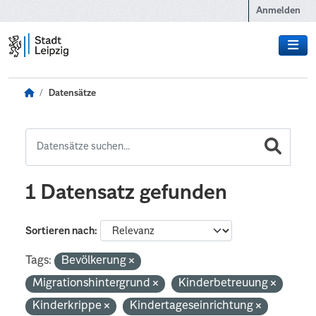
Zum Hauptinhalt wechseln
Anmelden
Datensätze
1 Datensatz gefunden
Sortieren nach
Tags:
Bevölkerung
Migrationshintergrund
Kinderbetreuung
Kinderkrippe
Kindertageseinrichtung