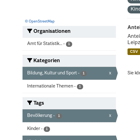
Kin
© OpenStreetMap
Ante
Organisationen
Antei
Leipz
Amt für Statistik...
-
1
CSV
Kategorien
Bildung, Kultur und Sport
-
x
Sie kö
1
Internationale Themen
-
1
Tags
Bevölkerung
-
x
1
Kinder
-
1