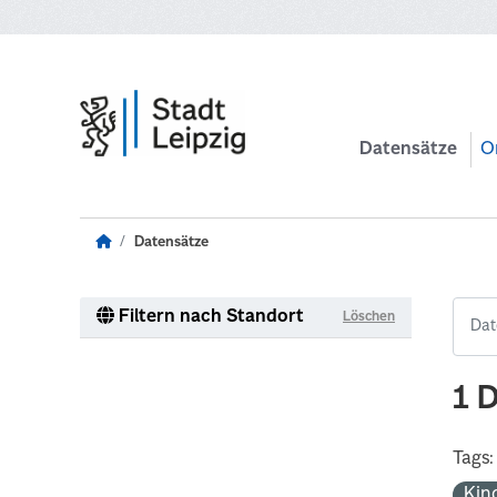
Zum Hauptinhalt wechseln
Datensätze
O
Datensätze
Filtern nach Standort
Löschen
1 
Tags:
Kin