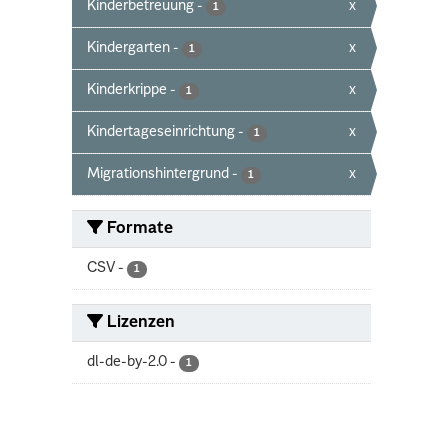
Kinderbetreuung
-
x
1
Kindergarten
-
x
1
Kinderkrippe
-
x
1
Kindertageseinrichtung
-
x
1
Migrationshintergrund
-
x
1
Formate
CSV
-
1
Lizenzen
dl-de-by-2.0
-
1