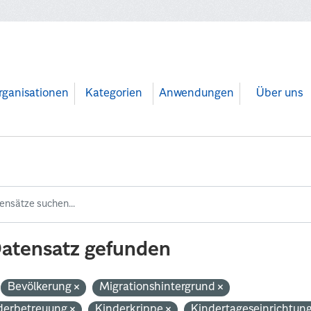
rganisationen
Kategorien
Anwendungen
Über uns
Datensatz gefunden
Bevölkerung
Migrationshintergrund
derbetreuung
Kinderkrippe
Kindertageseinrichtun