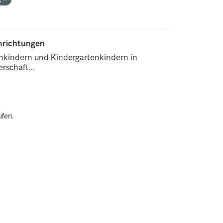
inrichtungen
enkindern und Kindergartenkindern in
rschaft...
ufen.