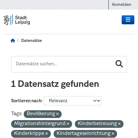
Zum Hauptinhalt wechseln
Anmelden
Datensätze
1 Datensatz gefunden
Sortieren nach
Tags:
Bevölkerung
Migrationshintergrund
Kinderbetreuung
Kinderkrippe
Kindertageseinrichtung