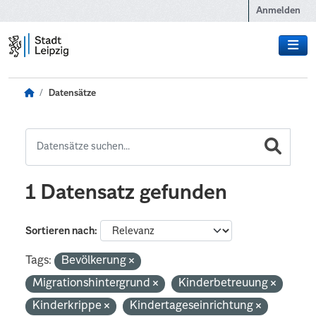
Zum Hauptinhalt wechseln
Anmelden
Datensätze
1 Datensatz gefunden
Sortieren nach
Tags:
Bevölkerung
Migrationshintergrund
Kinderbetreuung
Kinderkrippe
Kindertageseinrichtung