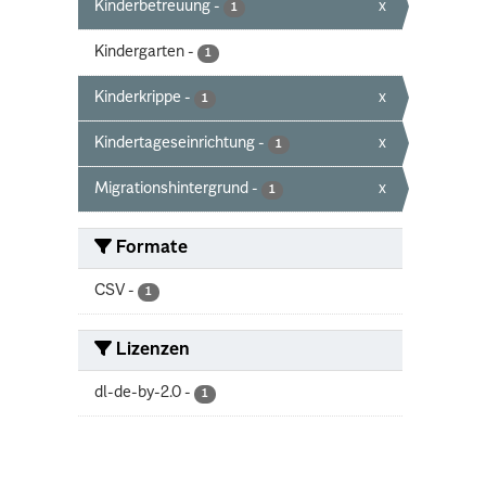
Kinderbetreuung
-
x
1
Kindergarten
-
1
Kinderkrippe
-
x
1
Kindertageseinrichtung
-
x
1
Migrationshintergrund
-
x
1
Formate
CSV
-
1
Lizenzen
dl-de-by-2.0
-
1