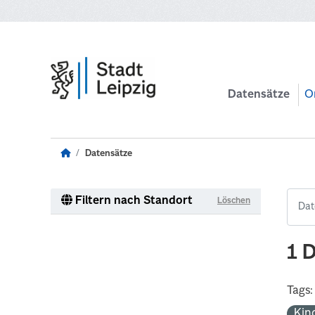
Zum Hauptinhalt wechseln
Datensätze
O
Datensätze
Filtern nach Standort
Löschen
1 
Tags:
Kin