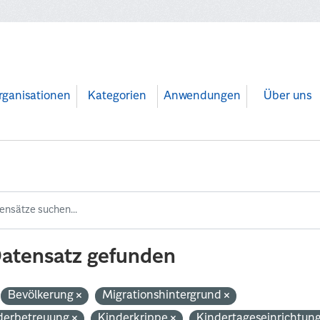
rganisationen
Kategorien
Anwendungen
Über uns
Datensatz gefunden
Bevölkerung
Migrationshintergrund
derbetreuung
Kinderkrippe
Kindertageseinrichtun