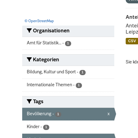
Ante
© OpenStreetMap
Antei
Organisationen
Leipz
CSV
Amt für Statistik...
-
1
Kategorien
Sie kö
Bildung, Kultur und Sport
-
1
Internationale Themen
-
1
Tags
Bevölkerung
-
x
1
Kinder
-
1