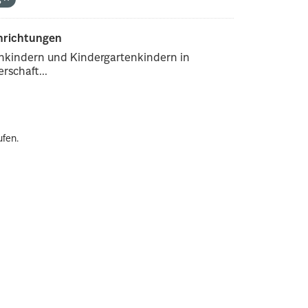
inrichtungen
enkindern und Kindergartenkindern in
rschaft...
ufen.