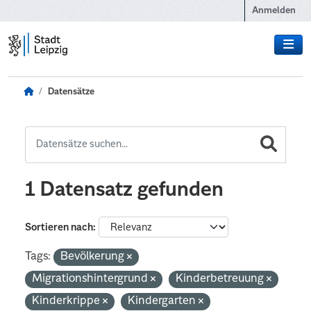
Zum Hauptinhalt wechseln
Anmelden
Datensätze
1 Datensatz gefunden
Sortieren nach
Tags:
Bevölkerung
Migrationshintergrund
Kinderbetreuung
Kinderkrippe
Kindergarten