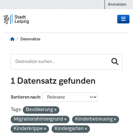
Zum Hauptinhalt wechseln
Anmelden
Datensätze
1 Datensatz gefunden
Sortieren nach
Tags:
Bevölkerung
Migrationshintergrund
Kinderbetreuung
Kinderkrippe
Kindergarten