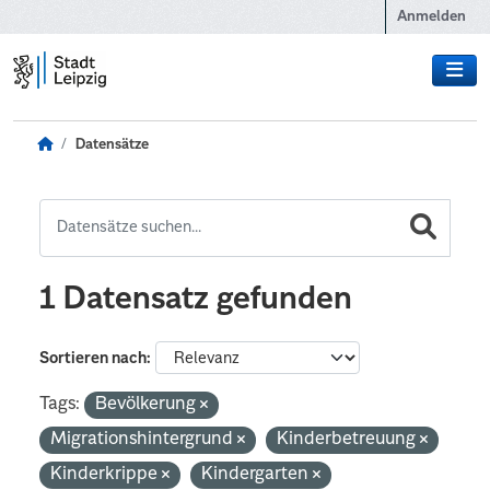
Zum Hauptinhalt wechseln
Anmelden
Datensätze
1 Datensatz gefunden
Sortieren nach
Tags:
Bevölkerung
Migrationshintergrund
Kinderbetreuung
Kinderkrippe
Kindergarten