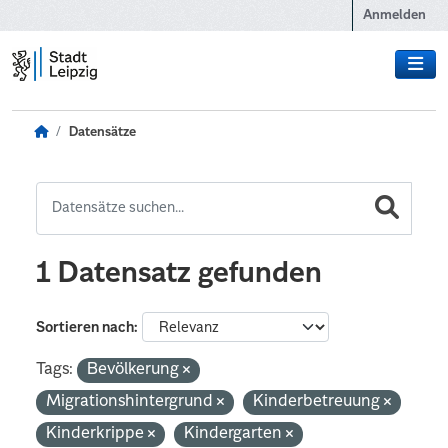
Zum Hauptinhalt wechseln
Anmelden
Datensätze
1 Datensatz gefunden
Sortieren nach
Tags:
Bevölkerung
Migrationshintergrund
Kinderbetreuung
Kinderkrippe
Kindergarten