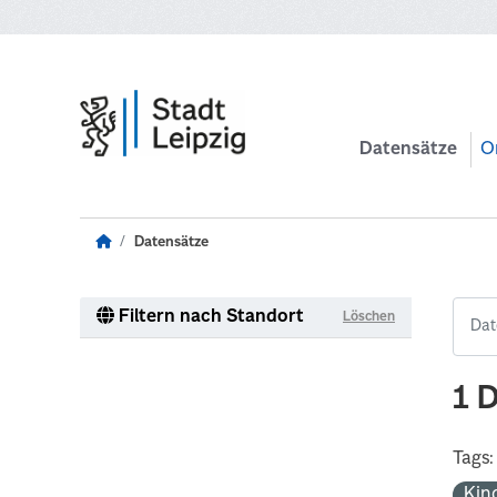
Zum Hauptinhalt wechseln
Datensätze
O
Datensätze
Filtern nach Standort
Löschen
1 
Tags:
Kin