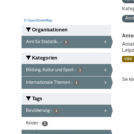
Kateg
Amt
© OpenStreetMap
Organisationen
Ante
Amt für Statistik...
-
x
1
Antei
Leipz
Kategorien
CSV
Bildung, Kultur und Sport
-
x
1
Sie kö
Internationale Themen
-
x
1
Tags
Bevölkerung
-
x
1
Kinder
-
1