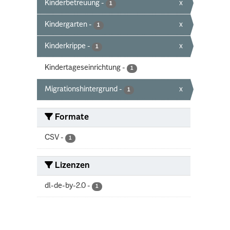
Kinderbetreuung
-
x
1
Kindergarten
-
x
1
Kinderkrippe
-
x
1
Kindertageseinrichtung
-
1
Migrationshintergrund
-
x
1
Formate
CSV
-
1
Lizenzen
dl-de-by-2.0
-
1