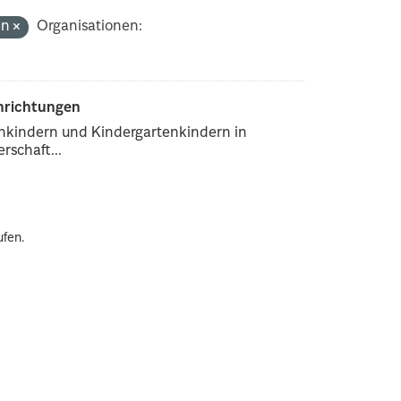
en
Organisationen:
inrichtungen
enkindern und Kindergartenkindern in
rschaft...
ufen.