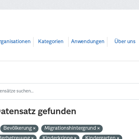
rganisationen
Kategorien
Anwendungen
Über uns
Datensatz gefunden
Bevölkerung
Migrationshintergrund
derbetreuung
Kinderkrippe
Kindergarten