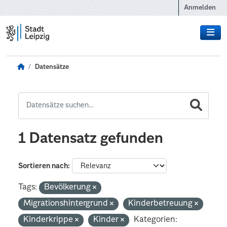
Zum Hauptinhalt wechseln
Anmelden
Datensätze
1 Datensatz gefunden
Sortieren nach
Tags:
Bevölkerung
Migrationshintergrund
Kinderbetreuung
Kinderkrippe
Kinder
Kategorien: