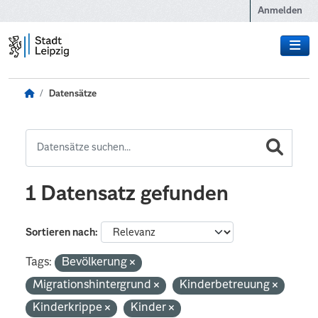
Zum Hauptinhalt wechseln
Anmelden
Datensätze
1 Datensatz gefunden
Sortieren nach
Tags:
Bevölkerung
Migrationshintergrund
Kinderbetreuung
Kinderkrippe
Kinder