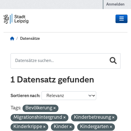
Zum Hauptinhalt wechseln
Anmelden
Datensätze
1 Datensatz gefunden
Sortieren nach
Tags:
Bevölkerung
Migrationshintergrund
Kinderbetreuung
Kinderkrippe
Kinder
Kindergarten