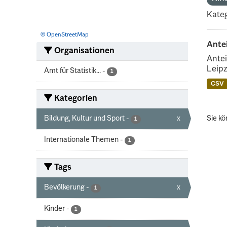
Kateg
© OpenStreetMap
Ante
Organisationen
Antei
Leipz
Amt für Statistik...
-
1
CSV
Kategorien
Bildung, Kultur und Sport
-
x
Sie kö
1
Internationale Themen
-
1
Tags
Bevölkerung
-
x
1
Kinder
-
1