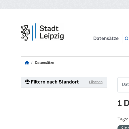
Zum Hauptinhalt wechseln
Datensätze
O
Datensätze
Filtern nach Standort
Löschen
1 
Tags:
Kin