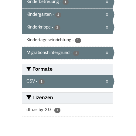
Kinderbetreuung
-
x
1
Kindergarten
-
x
1
Kinderkrippe
-
x
1
Kindertageseinrichtung
-
1
Migrationshintergrund
-
x
1
Formate
CSV
-
x
1
Lizenzen
dl-de-by-2.0
-
1