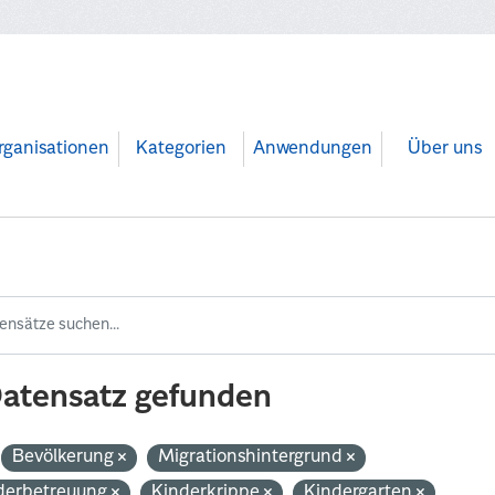
rganisationen
Kategorien
Anwendungen
Über uns
Datensatz gefunden
Bevölkerung
Migrationshintergrund
derbetreuung
Kinderkrippe
Kindergarten