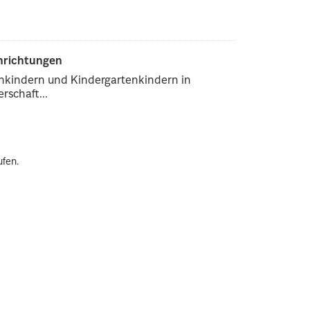
inrichtungen
enkindern und Kindergartenkindern in
rschaft...
ufen.