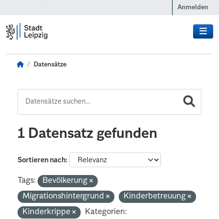
Zum Hauptinhalt wechseln
Anmelden
Datensätze
1 Datensatz gefunden
Sortieren nach
Tags:
Bevölkerung
Migrationshintergrund
Kinderbetreuung
Kinderkrippe
Kategorien: