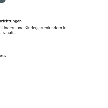
inrichtungen
enkindern und Kindergartenkindern in
rschaft...
ufen.