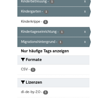
Kinderbetreuung
-
x
1
Kindergarten
-
x
1
Kinderkrippe
-
1
Kindertageseinrichtung
-
x
1
Migrationshintergrund
-
x
1
Nur häufige Tags anzeigen
Formate
CSV
-
1
Lizenzen
dl-de-by-2.0
-
1