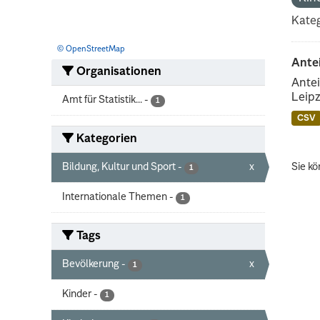
Kateg
© OpenStreetMap
Ante
Organisationen
Antei
Leipz
Amt für Statistik...
-
1
CSV
Kategorien
Bildung, Kultur und Sport
-
x
Sie kö
1
Internationale Themen
-
1
Tags
Bevölkerung
-
x
1
Kinder
-
1