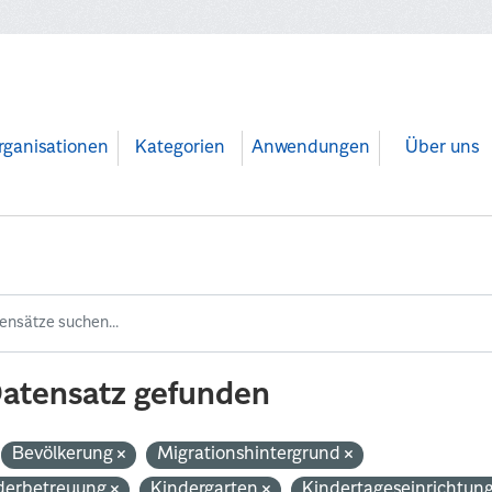
rganisationen
Kategorien
Anwendungen
Über uns
Datensatz gefunden
Bevölkerung
Migrationshintergrund
derbetreuung
Kindergarten
Kindertageseinrichtun