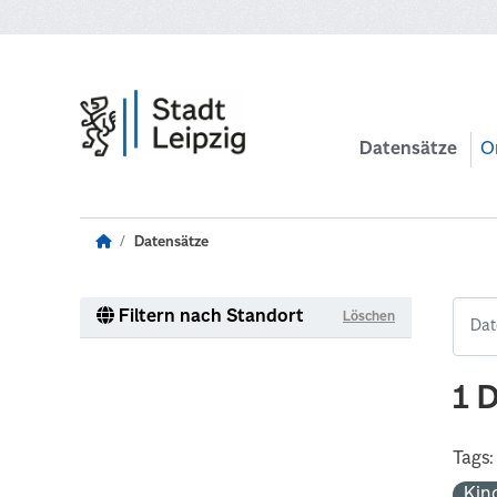
Zum Hauptinhalt wechseln
Datensätze
O
Datensätze
Filtern nach Standort
Löschen
1 
Tags:
Kin