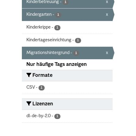
Kinderbetreuung
-
x
1
Kindergarten
-
x
1
Kinderkrippe
-
1
Kindertageseinrichtung
-
1
Migrationshintergrund
-
x
1
Nur häufige Tags anzeigen
Formate
CSV
-
1
Lizenzen
dl-de-by-2.0
-
1