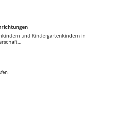
inrichtungen
enkindern und Kindergartenkindern in
rschaft...
ufen.