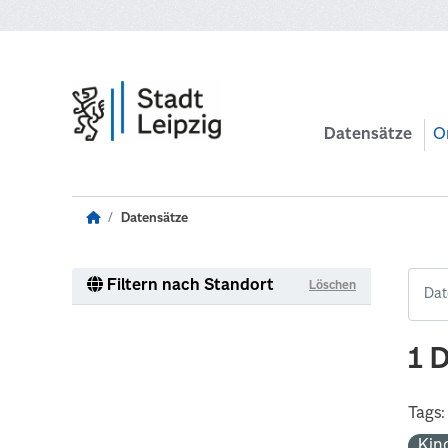
Zum Hauptinhalt wechseln
Datensätze
O
Datensätze
Filtern nach Standort
Löschen
1 
Tags:
Kin