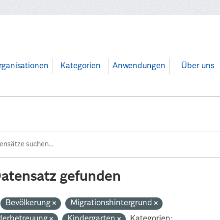
rganisationen
Kategorien
Anwendungen
Über uns
Datensatz gefunden
Bevölkerung
Migrationshintergrund
derbetreuung
Kindergarten
Kategorien: