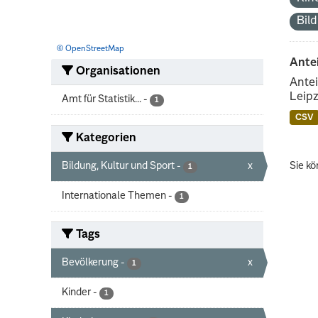
Bil
© OpenStreetMap
Ante
Organisationen
Antei
Leipz
Amt für Statistik...
-
1
CSV
Kategorien
Bildung, Kultur und Sport
-
x
Sie kö
1
Internationale Themen
-
1
Tags
Bevölkerung
-
x
1
Kinder
-
1