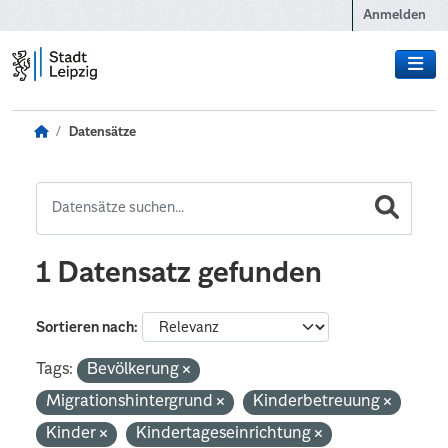
Zum Hauptinhalt wechseln
Anmelden
Datensätze
1 Datensatz gefunden
Sortieren nach
Tags:
Bevölkerung
Migrationshintergrund
Kinderbetreuung
Kinder
Kindertageseinrichtung