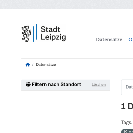
Zum Hauptinhalt wechseln
Datensätze
O
Datensätze
Filtern nach Standort
Löschen
1 
Tags:
Kin