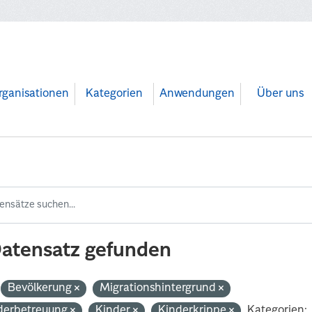
rganisationen
Kategorien
Anwendungen
Über uns
Datensatz gefunden
Bevölkerung
Migrationshintergrund
derbetreuung
Kinder
Kinderkrippe
Kategorien: