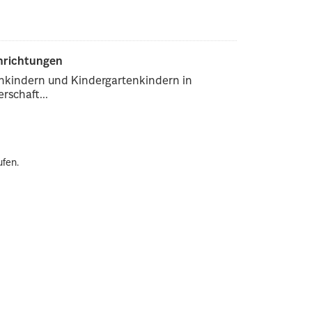
inrichtungen
enkindern und Kindergartenkindern in
rschaft...
ufen.