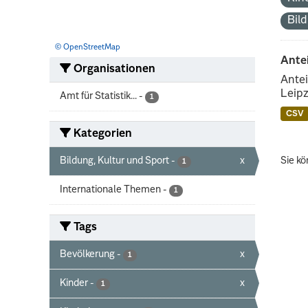
Bil
© OpenStreetMap
Ante
Organisationen
Antei
Leipz
Amt für Statistik...
-
1
CSV
Kategorien
Bildung, Kultur und Sport
-
x
Sie kö
1
Internationale Themen
-
1
Tags
Bevölkerung
-
x
1
Kinder
-
x
1