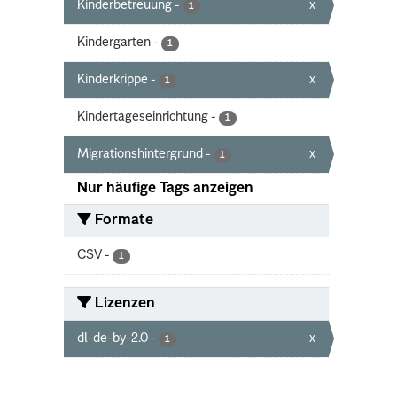
Kinderbetreuung
-
x
1
Kindergarten
-
1
Kinderkrippe
-
x
1
Kindertageseinrichtung
-
1
Migrationshintergrund
-
x
1
Nur häufige Tags anzeigen
Formate
CSV
-
1
Lizenzen
dl-de-by-2.0
-
x
1