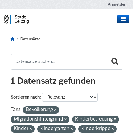
Zum Hauptinhalt wechseln
Anmelden
Datensätze
1 Datensatz gefunden
Sortieren nach
Tags:
Bevölkerung
Migrationshintergrund
Kinderbetreuung
Kinder
Kindergarten
Kinderkrippe