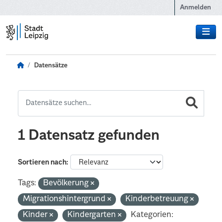
Zum Hauptinhalt wechseln
Anmelden
Datensätze
1 Datensatz gefunden
Sortieren nach
Tags:
Bevölkerung
Migrationshintergrund
Kinderbetreuung
Kinder
Kindergarten
Kategorien: