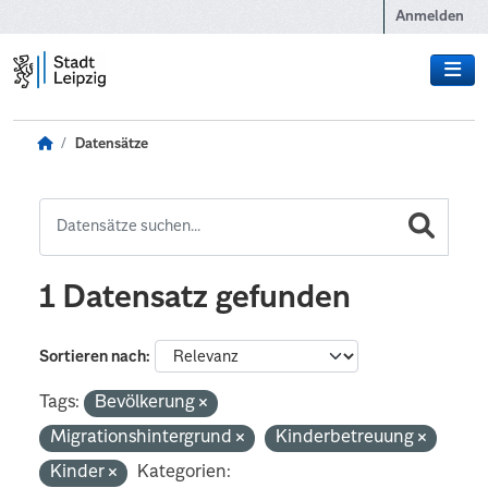
Zum Hauptinhalt wechseln
Anmelden
Datensätze
1 Datensatz gefunden
Sortieren nach
Tags:
Bevölkerung
Migrationshintergrund
Kinderbetreuung
Kinder
Kategorien: