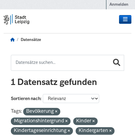
Zum Hauptinhalt wechseln
Anmelden
Datensätze
1 Datensatz gefunden
Sortieren nach
Tags:
Bevölkerung
Migrationshintergrund
Kinder
Kindertageseinrichtung
Kindergarten